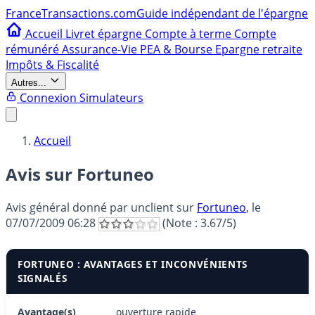
France
Transactions.com
Guide indépendant de l'épargne
Accueil
Livret épargne
Compte à terme
Compte
rémunéré
Assurance-Vie
PEA & Bourse
Epargne retraite
Impôts & Fiscalité
Autres...
Connexion
Simulateurs
Accueil
Avis sur Fortuneo
Avis général donné par
unclient
sur
Fortuneo
, le
07/07/2009 06:28
(Note :
3.67
/5)
FORTUNEO : AVANTAGES ET INCONVÉNIENTS
SIGNALÉS
Avantage(s)
ouverture rapide