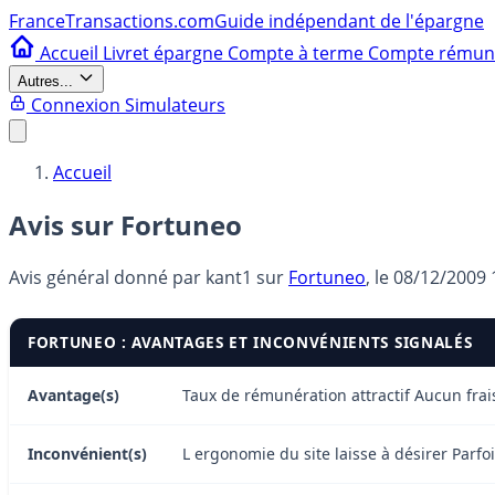
France
Transactions.com
Guide indépendant de l'épargne
Accueil
Livret épargne
Compte à terme
Compte rému
Autres...
Connexion
Simulateurs
Accueil
Avis sur Fortuneo
Avis général donné par
kant1
sur
Fortuneo
, le
08/12/2009 
FORTUNEO : AVANTAGES ET INCONVÉNIENTS SIGNALÉS
Avantage(s)
Taux de rémunération attractif Aucun frai
Inconvénient(s)
L ergonomie du site laisse à désirer Par