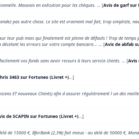
tionnelle. Mauvais en exécution pour les chèques.
... [
Avis de garf sur 
endez pas autre chose. Le site est vraiment mal fait, trop simpliste, na
r leur pub mais qui finalement est pleine de défauts ! Trop de temps pe
 décelant les erreurs sur votre compte bancaire...
... [
Avis de abfab su
facilement vos fonds sans avoir recours à leurs service clients.
... [
Avis 
hris 3463 sur Fortuneo (Livret +)
...]
ciens ET nouveaux Clients) afin d assurer régulièrement l un des meille
vis de SCAPIN sur Fortuneo (Livret +)
...]
u delà de 15000 €, BforBank (2,3%) fait mieux - au delà de 50000 €, Mon