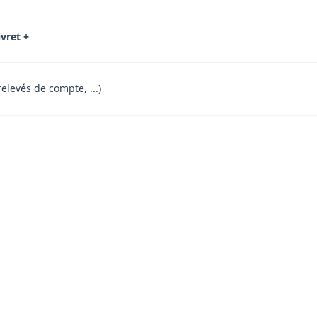
ivret +
relevés de compte, ...)