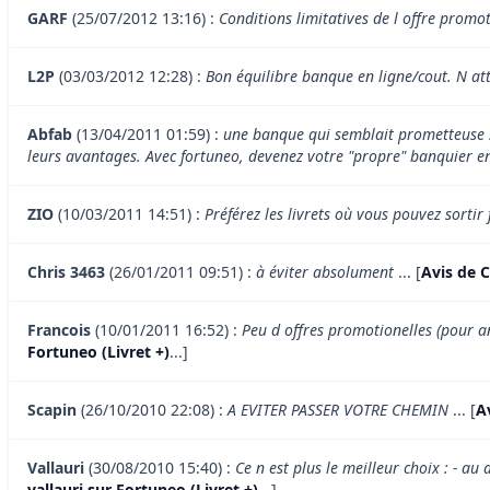
GARF
(25/07/2012 13:16) :
Conditions limitatives de l offre promo
L2P
(03/03/2012 12:28) :
Bon équilibre banque en ligne/cout. N att
Abfab
(13/04/2011 01:59) :
une banque qui semblait prometteuse su
leurs avantages. Avec fortuneo, devenez votre "propre" banquier en
ZIO
(10/03/2011 14:51) :
Préférez les livrets où vous pouvez sortir 
Chris 3463
(26/01/2011 09:51) :
à éviter absolument
... [
Avis de C
Francois
(10/01/2011 16:52) :
Peu d offres promotionelles (pour an
Fortuneo (Livret +)
...]
Scapin
(26/10/2010 22:08) :
A EVITER PASSER VOTRE CHEMIN
... [
A
Vallauri
(30/08/2010 15:40) :
Ce n est plus le meilleur choix : - a
vallauri sur Fortuneo (Livret +)
...]