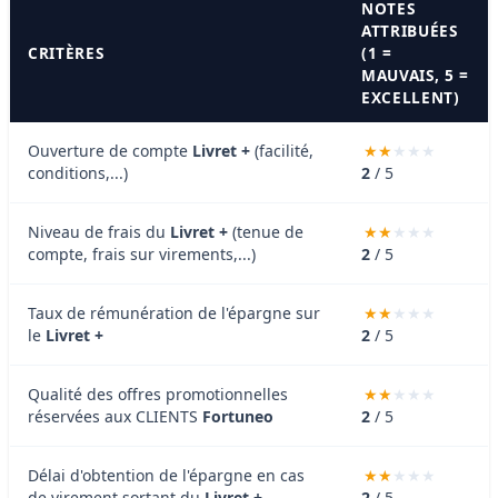
NOTES
ATTRIBUÉES
CRITÈRES
(1 =
MAUVAIS, 5 =
EXCELLENT)
Ouverture de compte
Livret +
(facilité,
conditions,...)
2
/ 5
Niveau de frais du
Livret +
(tenue de
compte, frais sur virements,...)
2
/ 5
Taux de rémunération de l'épargne sur
le
Livret +
2
/ 5
Qualité des offres promotionnelles
réservées aux CLIENTS
Fortuneo
2
/ 5
Délai d'obtention de l'épargne en cas
de virement sortant du
Livret +
2
/ 5