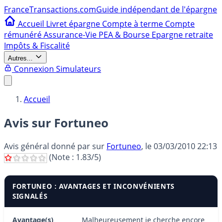
France
Transactions.com
Guide indépendant de l'épargne
Accueil
Livret épargne
Compte à terme
Compte
rémunéré
Assurance-Vie
PEA & Bourse
Epargne retraite
Impôts & Fiscalité
Autres...
Connexion
Simulateurs
Accueil
Avis sur Fortuneo
Avis général donné par
sur
Fortuneo
, le
03/03/2010 22:13
(Note :
1.83
/5)
FORTUNEO : AVANTAGES ET INCONVÉNIENTS
SIGNALÉS
Avantage(s)
Malheureusement je cherche encore