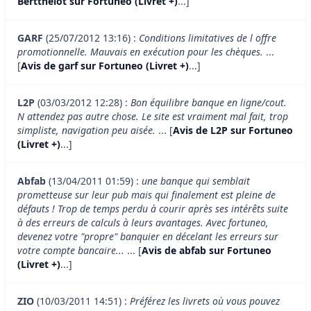
Bertthelot sur Fortuneo (Livret +)
...]
GARF
(25/07/2012 13:16) :
Conditions limitatives de l offre
promotionnelle. Mauvais en exécution pour les chèques.
...
[
Avis de garf sur Fortuneo (Livret +)
...]
L2P
(03/03/2012 12:28) :
Bon équilibre banque en ligne/cout.
N attendez pas autre chose. Le site est vraiment mal fait, trop
simpliste, navigation peu aisée.
... [
Avis de L2P sur Fortuneo
(Livret +)
...]
Abfab
(13/04/2011 01:59) :
une banque qui semblait
prometteuse sur leur pub mais qui finalement est pleine de
défauts ! Trop de temps perdu à courir après ses intérêts suite
à des erreurs de calculs à leurs avantages. Avec fortuneo,
devenez votre "propre" banquier en décelant les erreurs sur
votre compte bancaire...
... [
Avis de abfab sur Fortuneo
(Livret +)
...]
ZIO
(10/03/2011 14:51) :
Préférez les livrets où vous pouvez