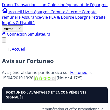
France
Transactions.com
Guide indépendant de l'épargne
Accueil
Livret épargne
Compte à terme
Compte
rémunéré
Assurance-Vie
PEA & Bourse
Epargne retraite
Impôts & Fiscalité
Autres...
Connexion
Simulateurs
Accueil
Avis sur Fortuneo
Avis général donné par
Boursico
sur
Fortuneo
, le
15/04/2010 13:26
(Note :
4.17
/5)
FORTUNEO : AVANTAGES ET INCONVÉNIENTS
SIGNALÉS
Rémunération et offre promotionnelle