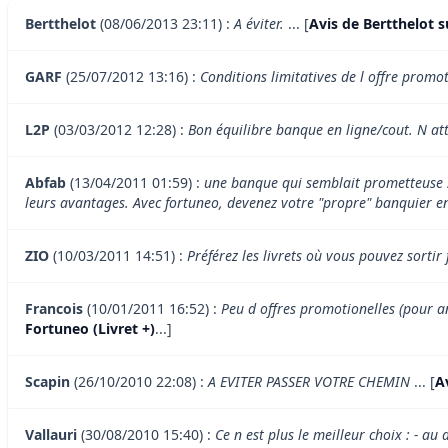
Bertthelot
(08/06/2013 23:11) :
A éviter.
... [
Avis de Bertthelot s
GARF
(25/07/2012 13:16) :
Conditions limitatives de l offre promo
L2P
(03/03/2012 12:28) :
Bon équilibre banque en ligne/cout. N att
Abfab
(13/04/2011 01:59) :
une banque qui semblait prometteuse su
leurs avantages. Avec fortuneo, devenez votre "propre" banquier en
ZIO
(10/03/2011 14:51) :
Préférez les livrets où vous pouvez sortir 
Francois
(10/01/2011 16:52) :
Peu d offres promotionelles (pour an
Fortuneo (Livret +)
...]
Scapin
(26/10/2010 22:08) :
A EVITER PASSER VOTRE CHEMIN
... [
A
Vallauri
(30/08/2010 15:40) :
Ce n est plus le meilleur choix : - a