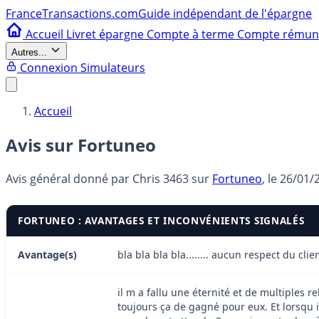
France
Transactions.com
Guide indépendant de l'épargne
Accueil
Livret épargne
Compte à terme
Compte rému
Autres...
Connexion
Simulateurs
Accueil
Avis sur Fortuneo
Avis général donné par
Chris 3463
sur
Fortuneo
, le
26/01/
FORTUNEO : AVANTAGES ET INCONVÉNIENTS SIGNALÉS
Avantage(s)
bla bla bla bla........ aucun respect du clie
il m a fallu une éternité et de multiples 
toujours ça de gagné pour eux. Et lorsqu i