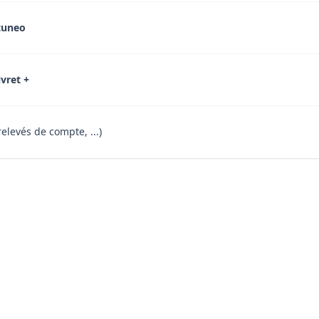
tuneo
ivret +
relevés de compte, ...)