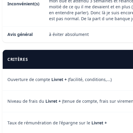
mon due et attendu 3 semaines et relancé p
Inconvénient(s)
moitié de ce qu il me devaient et en plus
en entendre parler). Donc là je suis enco
est pas normal. De la part d une banque je
Avis général
à éviter absolument
CRITÈRES
Ouverture de compte
Livret +
(facilité, conditions,...)
Niveau de frais du
Livret +
(tenue de compte, frais sur virement
Taux de rémunération de l'épargne sur le
Livret +