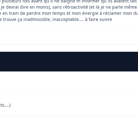
lusieurs fois avant qu il ne daigne m informer qu ils avaient fait u
 ( je devrai dire en moins), sans rétroactivité (et là je ne parle
re en train de perdre mon temps et mon énergie à réclamer mon du. 
 trouve ça inadmissible, inacceptable.... à faire suivre
s,...)