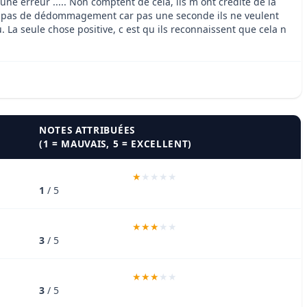
ne erreur ..... Non comptent de cela, ils m ont crédité de la
 même pas de dédommagement car pas une seconde ils ne veulent
La seule chose positive, c est qu ils reconnaissent que cela n
NOTES ATTRIBUÉES
(1 = MAUVAIS, 5 = EXCELLENT)
1
/ 5
3
/ 5
3
/ 5