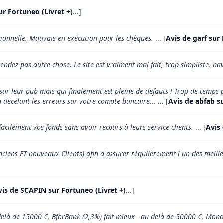
ur Fortuneo (Livret +)
...]
tionnelle. Mauvais en exécution pour les chèques.
... [
Avis de garf sur 
endez pas autre chose. Le site est vraiment mal fait, trop simpliste, na
r leur pub mais qui finalement est pleine de défauts ! Trop de temps pe
 décelant les erreurs sur votre compte bancaire...
... [
Avis de abfab su
facilement vos fonds sans avoir recours à leurs service clients.
... [
Avis 
ciens ET nouveaux Clients) afin d assurer régulièrement l un des meille
vis de SCAPIN sur Fortuneo (Livret +)
...]
u delà de 15000 €, BforBank (2,3%) fait mieux - au delà de 50000 €, Mon