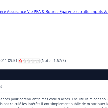
néré
Assurance-Vie
PEA & Bourse
Epargne retraite
Impôts & 
2011 09:51
(Note :
1.67
/5)
nt
relances pour obtenir enfin mes code d accès. Ensuite ils m ont spo
ls ont calculé les intérêts il ont simplement oublié de m attribuer 