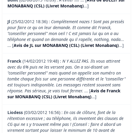
MONABANQ (CSL) (Livret Monabanq)
...]
Jl
(25/02/2012 18:36) :
Complètement nazes ! Sont pas pressés
pour faire ce qu on leur demande. Et comme dit Franck,
"conseiller personnel" mon oeil ! C est jamais lui qu on a au
téléphone et quand on demande qu il rapelle, nothing, nada...
... [
Avis de JL sur MONABANQ (CSL) (Livret Monabanq)
...]
Franck
(14/02/2012 19:48) :
N Y ALLEZ PAS. Ils vous attirent
avec du 6% puis ne les versent pas. On a soi-disant un
"conseiller personnel" mais quand on appelle son numéro on
tombe chaque fois sur une personne différente et le "conseiller"
est toujours indisponible. Les messages restent souvent sans
réponse. Pas sérieux, je vais tout fermer.
... [
Avis de Franck
sur MONABANQ (CSL) (Livret Monabanq)
...]
Liodess
(03/02/2012 16:56) :
En cas de clôture, font de la
rétention excessive ; au téléphone, ils inventent des clauses de
CG qui ne s y trouvent même pas ! (Conseil : faire d abord un
virement sortant pour laisser le minimum de 10 avant de