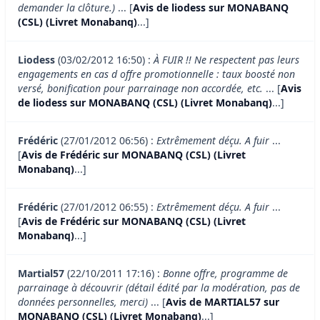
demander la clôture.)
... [
Avis de liodess sur MONABANQ
(CSL) (Livret Monabanq)
...]
Liodess
(03/02/2012 16:50) :
À FUIR !! Ne respectent pas leurs
engagements en cas d offre promotionnelle : taux boosté non
versé, bonification pour parrainage non accordée, etc.
... [
Avis
de liodess sur MONABANQ (CSL) (Livret Monabanq)
...]
Frédéric
(27/01/2012 06:56) :
Extrêmement déçu. A fuir
...
[
Avis de Frédéric sur MONABANQ (CSL) (Livret
Monabanq)
...]
Frédéric
(27/01/2012 06:55) :
Extrêmement déçu. A fuir
...
[
Avis de Frédéric sur MONABANQ (CSL) (Livret
Monabanq)
...]
Martial57
(22/10/2011 17:16) :
Bonne offre, programme de
parrainage à découvrir (détail édité par la modération, pas de
données personnelles, merci)
... [
Avis de MARTIAL57 sur
MONABANQ (CSL) (Livret Monabanq)
...]