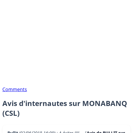
Comments
Avis d'internautes sur MONABANQ
(CSL)
Bullit
(02/06/2015 16:09) :
A éviter !!!!
... [
Avis de BULLIT sur