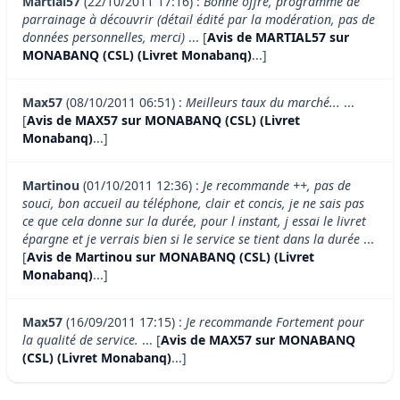
Martial57
(22/10/2011 17:16) :
Bonne offre, programme de
parrainage à découvrir (détail édité par la modération, pas de
données personnelles, merci)
... [
Avis de MARTIAL57 sur
MONABANQ (CSL) (Livret Monabanq)
...]
Max57
(08/10/2011 06:51) :
Meilleurs taux du marché...
...
[
Avis de MAX57 sur MONABANQ (CSL) (Livret
Monabanq)
...]
Martinou
(01/10/2011 12:36) :
Je recommande ++, pas de
souci, bon accueil au téléphone, clair et concis, je ne sais pas
ce que cela donne sur la durée, pour l instant, j essai le livret
épargne et je verrais bien si le service se tient dans la durée
...
[
Avis de Martinou sur MONABANQ (CSL) (Livret
Monabanq)
...]
Max57
(16/09/2011 17:15) :
Je recommande Fortement pour
la qualité de service.
... [
Avis de MAX57 sur MONABANQ
(CSL) (Livret Monabanq)
...]