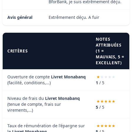
BforBank, je suis extrêmement déçu.
Avis général
Extrêmement déçu. A fuir
NOTES
ATTRIBUÉES
CRITÈRES
(1 =
MAUVAIS, 5 =
EXCELLENT)
Ouverture de compte
Livret Monabanq
(facilité, conditions,...)
1
/ 5
Niveau de frais du
Livret Monabanq
(tenue de compte, frais sur
5
/ 5
virements,...)
Taux de rémunération de l'épargne sur
le
Livret Monabanq
5
/ 5