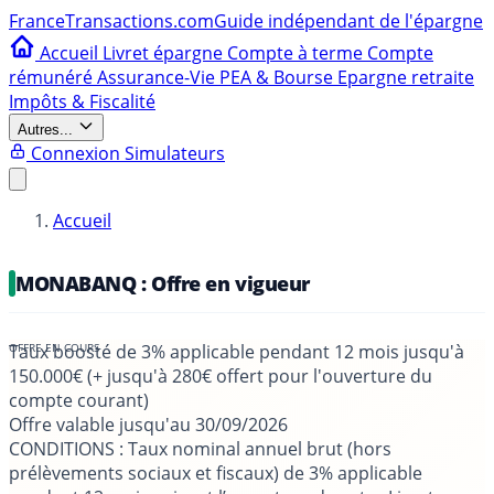
France
Transactions.com
Guide indépendant de l'épargne
Accueil
Livret épargne
Compte à terme
Compte
rémunéré
Assurance-Vie
PEA & Bourse
Epargne retraite
Impôts & Fiscalité
Autres...
Connexion
Simulateurs
Accueil
MONABANQ : Offre en vigueur
Taux boosté de 3% applicable pendant 12 mois jusqu'à
150.000€ (+ jusqu'à 280€ offert pour l'ouverture du
compte courant)
Offre valable jusqu'au
30/09/2026
CONDITIONS
: Taux nominal annuel brut (hors
prélèvements sociaux et fiscaux) de 3% applicable