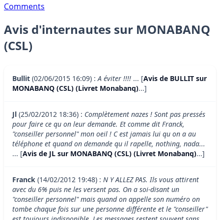
Comments
Avis d'internautes sur MONABANQ
(CSL)
Bullit
(02/06/2015 16:09) :
A éviter !!!!
... [
Avis de BULLIT sur
MONABANQ (CSL) (Livret Monabanq)
...]
Jl
(25/02/2012 18:36) :
Complètement nazes ! Sont pas pressés
pour faire ce qu on leur demande. Et comme dit Franck,
"conseiller personnel" mon oeil ! C est jamais lui qu on a au
téléphone et quand on demande qu il rapelle, nothing, nada...
... [
Avis de JL sur MONABANQ (CSL) (Livret Monabanq)
...]
Franck
(14/02/2012 19:48) :
N Y ALLEZ PAS. Ils vous attirent
avec du 6% puis ne les versent pas. On a soi-disant un
"conseiller personnel" mais quand on appelle son numéro on
tombe chaque fois sur une personne différente et le "conseiller"
est toujours indisponible. Les messages restent souvent sans