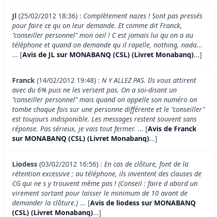
Jl
(25/02/2012 18:36) :
Complètement nazes ! Sont pas pressés
pour faire ce qu on leur demande. Et comme dit Franck,
"conseiller personnel" mon oeil ! C est jamais lui qu on a au
téléphone et quand on demande qu il rapelle, nothing, nada...
... [
Avis de JL sur MONABANQ (CSL) (Livret Monabanq)
...]
Franck
(14/02/2012 19:48) :
N Y ALLEZ PAS. Ils vous attirent
avec du 6% puis ne les versent pas. On a soi-disant un
"conseiller personnel" mais quand on appelle son numéro on
tombe chaque fois sur une personne différente et le "conseiller"
est toujours indisponible. Les messages restent souvent sans
réponse. Pas sérieux, je vais tout fermer.
... [
Avis de Franck
sur MONABANQ (CSL) (Livret Monabanq)
...]
Liodess
(03/02/2012 16:56) :
En cas de clôture, font de la
rétention excessive ; au téléphone, ils inventent des clauses de
CG qui ne s y trouvent même pas ! (Conseil : faire d abord un
virement sortant pour laisser le minimum de 10 avant de
demander la clôture.)
... [
Avis de liodess sur MONABANQ
(CSL) (Livret Monabanq)
...]