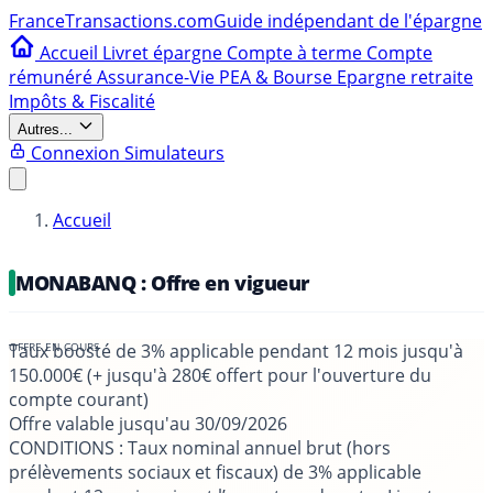
France
Transactions.com
Guide indépendant de l'épargne
Accueil
Livret épargne
Compte à terme
Compte
rémunéré
Assurance-Vie
PEA & Bourse
Epargne retraite
Impôts & Fiscalité
Autres...
Connexion
Simulateurs
Accueil
MONABANQ : Offre en vigueur
Taux boosté de 3% applicable pendant 12 mois jusqu'à
150.000€ (+ jusqu'à 280€ offert pour l'ouverture du
compte courant)
Offre valable jusqu'au
30/09/2026
CONDITIONS
: Taux nominal annuel brut (hors
prélèvements sociaux et fiscaux) de 3% applicable