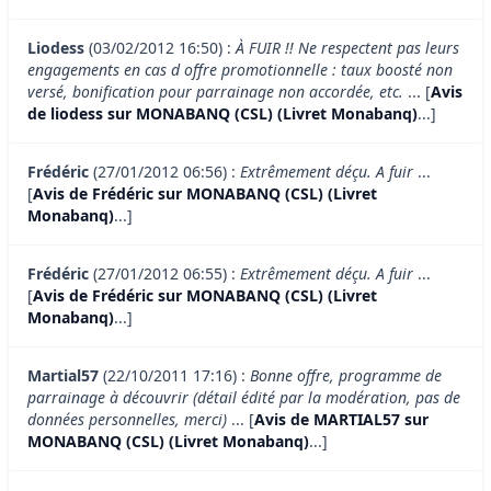
Liodess
(03/02/2012 16:50) :
À FUIR !! Ne respectent pas leurs
engagements en cas d offre promotionnelle : taux boosté non
versé, bonification pour parrainage non accordée, etc.
... [
Avis
de liodess sur MONABANQ (CSL) (Livret Monabanq)
...]
Frédéric
(27/01/2012 06:56) :
Extrêmement déçu. A fuir
...
[
Avis de Frédéric sur MONABANQ (CSL) (Livret
Monabanq)
...]
Frédéric
(27/01/2012 06:55) :
Extrêmement déçu. A fuir
...
[
Avis de Frédéric sur MONABANQ (CSL) (Livret
Monabanq)
...]
Martial57
(22/10/2011 17:16) :
Bonne offre, programme de
parrainage à découvrir (détail édité par la modération, pas de
données personnelles, merci)
... [
Avis de MARTIAL57 sur
MONABANQ (CSL) (Livret Monabanq)
...]