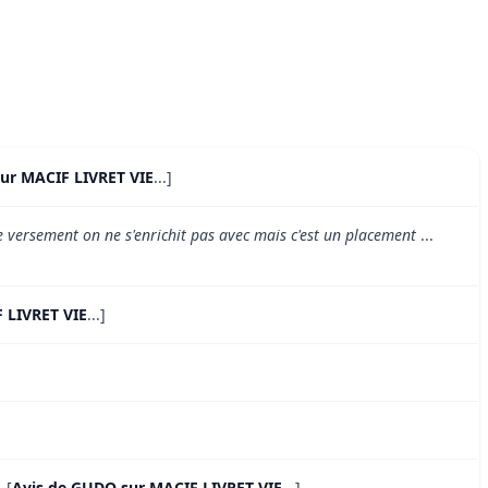
sur MACIF LIVRET VIE
...]
 de versement on ne s'enrichit pas avec mais c'est un placement
...
 LIVRET VIE
...]
. [
Avis de GUDO sur MACIF LIVRET VIE
...]