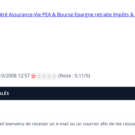
néré
Assurance-Vie
PEA & Bourse
Epargne retraite
Impôts & 
10/2008 12:57
(Note :
0.11
/5)
ALÉS
rait bienvenu de recevoir un e-mail ou un courrier afin de me rassur