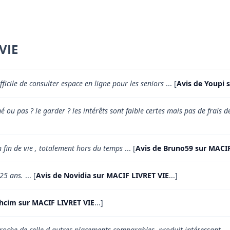
VIE
ficile de consulter espace en ligne pour les seniors
... [
Avis de Youpi 
mé ou pas ? le garder ? les intérêts sont faible certes mais pas de frais
n fin de vie , totalement hors du temps
... [
Avis de Bruno59 sur MACIF
 25 ans.
... [
Avis de Novidia sur MACIF LIVRET VIE
...]
éhcim sur MACIF LIVRET VIE
...]
roche de celle d autres placements comparables, produit intéressant.
..