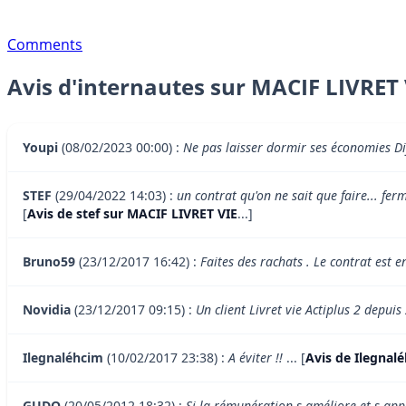
Comments
Avis d'internautes sur MACIF LIVRET 
Youpi
(08/02/2023 00:00) :
Ne pas laisser dormir ses économies Dif
STEF
(29/04/2022 14:03) :
un contrat qu'on ne sait que faire... fer
[
Avis de stef sur MACIF LIVRET VIE
...]
Bruno59
(23/12/2017 16:42) :
Faites des rachats . Le contrat est e
Novidia
(23/12/2017 09:15) :
Un client Livret vie Actiplus 2 depuis
Ilegnaléhcim
(10/02/2017 23:38) :
A éviter !!
... [
Avis de Ilegnal
GUDO
(20/05/2012 18:32) :
Si la rémunération s améliore et s app