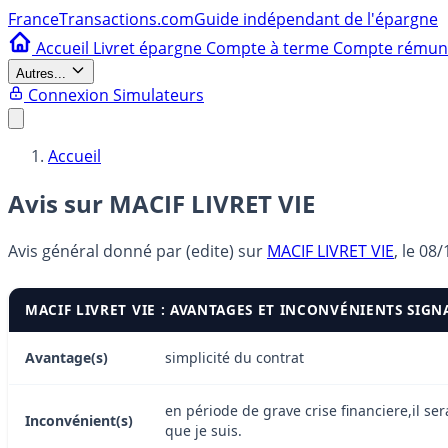
France
Transactions.com
Guide indépendant de l'épargne
Accueil
Livret épargne
Compte à terme
Compte rému
Autres...
Connexion
Simulateurs
Accueil
Avis sur MACIF LIVRET VIE
Avis général donné par
(edite)
sur
MACIF LIVRET VIE
, le
08/
MACIF LIVRET VIE : AVANTAGES ET INCONVÉNIENTS SIGN
Avantage(s)
simplicité du contrat
en période de grave crise financiere,il se
Inconvénient(s)
que je suis.