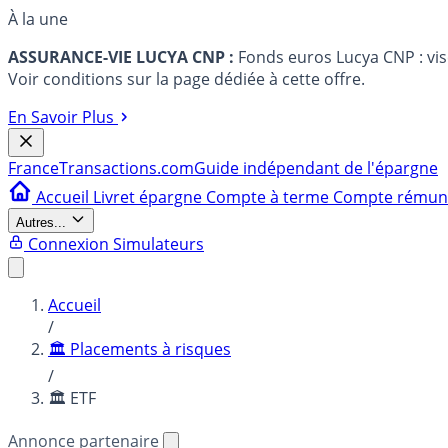
À la une
ASSURANCE-VIE LUCYA CNP :
Fonds euros Lucya CNP : vi
Voir conditions sur la page dédiée à cette offre.
En Savoir Plus
France
Transactions.com
Guide indépendant de l'épargne
Accueil
Livret épargne
Compte à terme
Compte rému
Autres...
Connexion
Simulateurs
Accueil
/
🏛️ Placements à risques
/
🏛️ ETF
Annonce partenaire