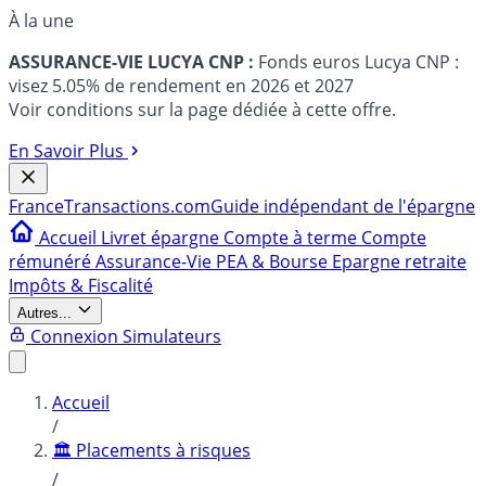
À la une
ASSURANCE-VIE LUCYA CNP :
Fonds euros Lucya CNP :
visez 5.05% de rendement en 2026 et 2027
Voir conditions sur la page dédiée à cette offre.
En Savoir Plus
France
Transactions.com
Guide indépendant de l'épargne
Accueil
Livret épargne
Compte à terme
Compte
rémunéré
Assurance-Vie
PEA & Bourse
Epargne retraite
Impôts & Fiscalité
Autres...
Connexion
Simulateurs
Accueil
/
🏛️ Placements à risques
/