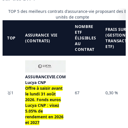
TOP 5 des meilleurs contrats d'assurance-vie proposant des E
unités de compte
NOMBRE
FRAIS SUR
ETF
ASSURANCE VIE
(GESTION 
TOP
ÉLIGIBLES
(CONTRATS)
TRANSACT
AU
ETF)
CONTRAT
ASSURANCEVIE.COM
Lucya CNP
Offre à saisir avant
🥇1
67
0,30 %
le
lundi 31 août
2026
. Fonds euros
Lucya CNP : visez
5.05% de
rendement en 2026
et 2027