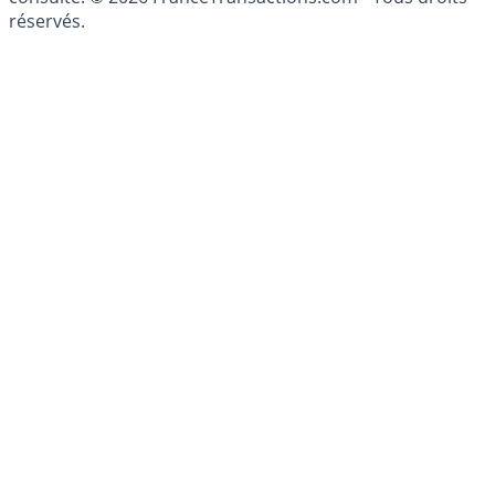
patrimoine, indépendant ou non-indépendant, doit être
consulté. © 2026 FranceTransactions.com - Tous droits
réservés.