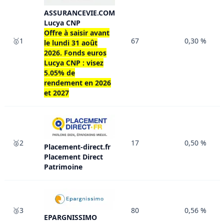
ASSURANCEVIE.COM
Lucya CNP
Offre à saisir avant
🥇1
67
0,30 %
le
lundi 31 août
2026
. Fonds euros
Lucya CNP : visez
5.05% de
rendement en 2026
et 2027
🥈2
17
0,50 %
Placement-direct.fr
Placement Direct
Patrimoine
🥉3
80
0,56 %
EPARGNISSIMO