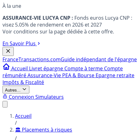
À la une
ASSURANCE-VIE LUCYA CNP :
Fonds euros Lucya CNP :
visez 5.05% de rendement en 2026 et 2027
Voir conditions sur la page dédiée à cette offre.
En Savoir Plus
France
Transactions.com
Guide indépendant de l'épargne
Accueil
Livret épargne
Compte à terme
Compte
rémunéré
Assurance-Vie
PEA & Bourse
Epargne retraite
Impôts & Fiscalité
Autres...
Connexion
Simulateurs
Accueil
/
🏛️ Placements à risques
/