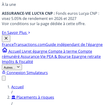
À la une
ASSURANCE-VIE LUCYA CNP :
Fonds euros Lucya CNP :
visez 5.05% de rendement en 2026 et 2027
Voir conditions sur la page dédiée à cette offre.
En Savoir Plus
France
Transactions.com
Guide indépendant de l'épargne
Accueil
Livret épargne
Compte à terme
Compte
rémunéré
Assurance-Vie
PEA & Bourse
Epargne retraite
Impôts & Fiscalité
Autres...
Connexion
Simulateurs
Accueil
/
🏛️ Placements à risques
/