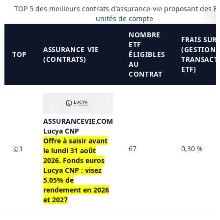
TOP 5 des meilleurs contrats d'assurance-vie proposant des E
unités de compte
NOMBRE
FRAIS SUR
ETF
ASSURANCE VIE
(GESTION 
TOP
ÉLIGIBLES
(CONTRATS)
TRANSACT
AU
ETF)
CONTRAT
ASSURANCEVIE.COM
Lucya CNP
Offre à saisir avant
🥇1
67
0,30 %
le
lundi 31 août
2026
. Fonds euros
Lucya CNP : visez
5.05% de
rendement en 2026
et 2027