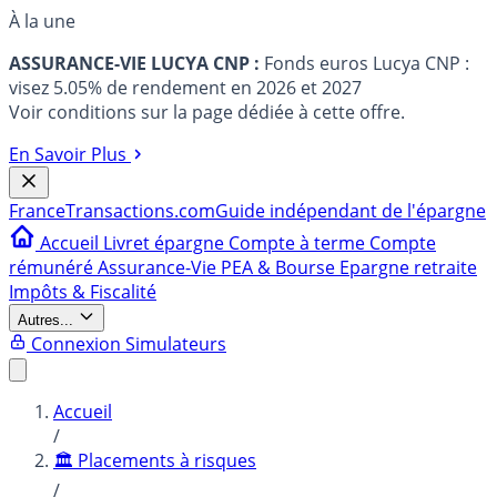
À la une
ASSURANCE-VIE LUCYA CNP :
Fonds euros Lucya CNP :
visez 5.05% de rendement en 2026 et 2027
Voir conditions sur la page dédiée à cette offre.
En Savoir Plus
France
Transactions.com
Guide indépendant de l'épargne
Accueil
Livret épargne
Compte à terme
Compte
rémunéré
Assurance-Vie
PEA & Bourse
Epargne retraite
Impôts & Fiscalité
Autres...
Connexion
Simulateurs
Accueil
/
🏛️ Placements à risques
/