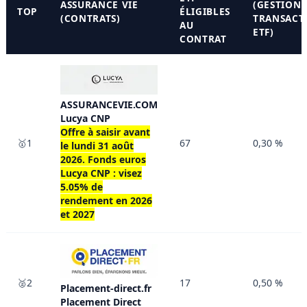
ASSURANCE VIE
(GESTION 
TOP
ÉLIGIBLES
(CONTRATS)
TRANSACT
AU
ETF)
CONTRAT
ASSURANCEVIE.COM
Lucya CNP
Offre à saisir avant
🥇1
67
0,30 %
le
lundi 31 août
2026
. Fonds euros
Lucya CNP : visez
5.05% de
rendement en 2026
et 2027
🥈2
17
0,50 %
Placement-direct.fr
Placement Direct