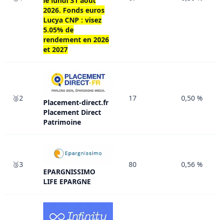
le
lundi 31 août
2026
. Fonds euros
Lucya CNP : visez
5.05% de
rendement en 2026
et 2027
🥈2
17
0,50 %
Placement-direct.fr
Placement Direct
Patrimoine
🥉3
80
0,56 %
EPARGNISSIMO
LIFE EPARGNE