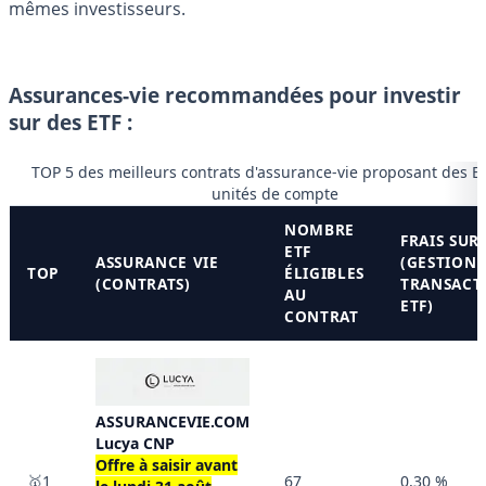
mêmes investisseurs.
Assurances-vie recommandées pour investir
sur des ETF :
TOP 5 des meilleurs contrats d'assurance-vie proposant des E
unités de compte
NOMBRE
FRAIS SUR
ETF
ASSURANCE VIE
(GESTION 
TOP
ÉLIGIBLES
(CONTRATS)
TRANSACT
AU
ETF)
CONTRAT
ASSURANCEVIE.COM
Lucya CNP
Offre à saisir avant
🥇1
67
0,30 %