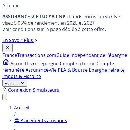
À la une
ASSURANCE-VIE LUCYA CNP :
Fonds euros Lucya CNP :
visez 5.05% de rendement en 2026 et 2027
Voir conditions sur la page dédiée à cette offre.
En Savoir Plus
France
Transactions.com
Guide indépendant de l'épargne
Accueil
Livret épargne
Compte à terme
Compte
rémunéré
Assurance-Vie
PEA & Bourse
Epargne retraite
Impôts & Fiscalité
Autres...
Connexion
Simulateurs
Accueil
/
🏛️ Placements à risques
/