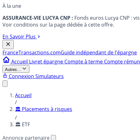
À la une
ASSURANCE-VIE LUCYA CNP :
Fonds euros Lucya CNP : vi
Voir conditions sur la page dédiée à cette offre.
En Savoir Plus
France
Transactions.com
Guide indépendant de l'épargne
Accueil
Livret épargne
Compte à terme
Compte rému
Autres...
Connexion
Simulateurs
Accueil
/
🏛️ Placements à risques
/
🏛️ ETF
Annonce partenaire