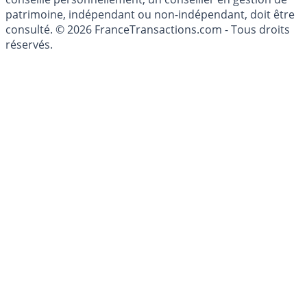
investissements financiers est réglementée. Afin d'être
conseillé personnellement, un conseiller en gestion de
patrimoine, indépendant ou non-indépendant, doit être
consulté. © 2026 FranceTransactions.com - Tous droits
réservés.