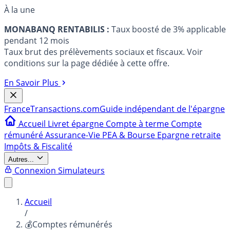
À la une
MONABANQ RENTABILIS :
Taux boosté de 3% applicable
pendant 12 mois
Taux brut des prélèvements sociaux et fiscaux. Voir
conditions sur la page dédiée à cette offre.
En Savoir Plus
France
Transactions.com
Guide indépendant de l'épargne
Accueil
Livret épargne
Compte à terme
Compte
rémunéré
Assurance-Vie
PEA & Bourse
Epargne retraite
Impôts & Fiscalité
Autres...
Connexion
Simulateurs
Accueil
/
💰Comptes rémunérés