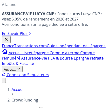
À la une
ASSURANCE-VIE LUCYA CNP :
Fonds euros Lucya CNP :
visez 5.05% de rendement en 2026 et 2027
Voir conditions sur la page dédiée à cette offre.
En Savoir Plus
France
Transactions.com
Guide indépendant de l'épargne
Accueil
Livret épargne
Compte à terme
Compte
rémunéré
Assurance-Vie
PEA & Bourse
Epargne retraite
Impôts & Fiscalité
Autres...
Connexion
Simulateurs
Accueil
/
CrowdFunding