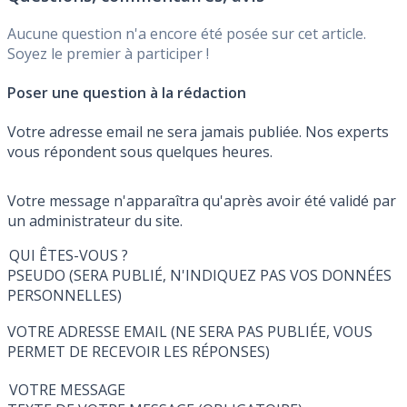
prélèvements sociaux et fiscaux, avec attribution de
Aucune question n'a encore été posée sur cet article.
bonus de rendement, soumis à conditions. (Soit un
Soyez le premier à participer !
rendement minimum de 1.863% NET des prélèvements
sociaux et des frais de gestion).
Poser une question à la rédaction
Votre adresse email ne sera jamais publiée. Nos experts
vous répondent sous quelques heures.
Votre message n'apparaîtra qu'après avoir été validé par
un administrateur du site.
QUI ÊTES-VOUS ?
PSEUDO (SERA PUBLIÉ, N'INDIQUEZ PAS VOS DONNÉES
PERSONNELLES)
VOTRE ADRESSE EMAIL (NE SERA PAS PUBLIÉE, VOUS
PERMET DE RECEVOIR LES RÉPONSES)
VOTRE MESSAGE