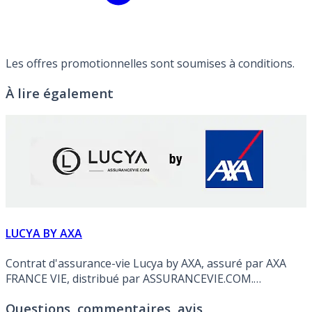
Les offres promotionnelles sont soumises à conditions.
À lire également
LUCYA BY AXA
Contrat d'assurance-vie Lucya by AXA, assuré par AXA
FRANCE VIE, distribué par ASSURANCEVIE.COM.
Rendement publié du fonds en euros en 2025 de 2.250% à
Questions, commentaires, avis
3.400% maximum, net de frais de gestion et hors