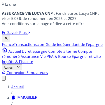
À la une
ASSURANCE-VIE LUCYA CNP :
Fonds euros Lucya CNP :
visez 5.05% de rendement en 2026 et 2027
Voir conditions sur la page dédiée à cette offre.
En Savoir Plus
France
Transactions.com
Guide indépendant de l'épargne
Accueil
Livret épargne
Compte à terme
Compte
rémunéré
Assurance-Vie
PEA & Bourse
Epargne retraite
Impôts & Fiscalité
Autres...
Connexion
Simulateurs
Accueil
/
🏠 IMMOBILIER
/