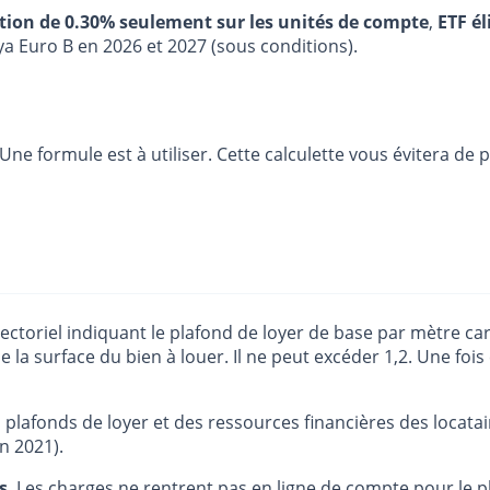
stion de 0.30% seulement sur les unités de compte
,
ETF él
ya Euro B en 2026 et 2027 (sous conditions).
. Une formule est à utiliser. Cette calculette vous évitera de
 sectoriel indiquant le plafond de loyer de base par mètre car
de la surface du bien à louer. Il ne peut excéder 1,2. Une fois
 plafonds de loyer et des ressources financières des locata
n 2021).
s
. Les charges ne rentrent pas en ligne de compte pour le 