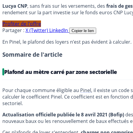
Lucya CNP
, sans frais sur les versements, des
frais de ge
rendement sur la part investie sur le fonds euros CNP Luc
Profiter de l'offre
Partager :
X (Twitter)
LinkedIn
Copier le lien
En Pinel, le plafond des loyers n’est pas évident à calculer
Sommaire de l'article
Plafond au mètre carré par zone sectorielle
Pour chaque commune éligible au
Pinel
, il existe un code
calculer le coefficient Pinel. Ce coefficient est en fonction 
sectoriel.
Actualisation officielle publiée le 8 avril 2021 (Bofip)
des
nouveaux baux ou les renouvellement de baux effectués e
Ces plafonds de loyer s’entendent,
charges non comprise