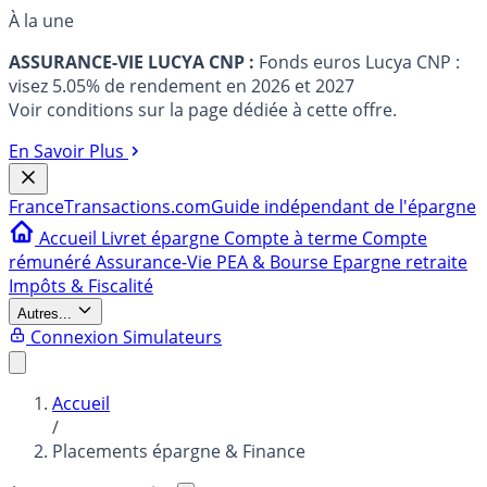
À la une
ASSURANCE-VIE LUCYA CNP :
Fonds euros Lucya CNP :
visez 5.05% de rendement en 2026 et 2027
Voir conditions sur la page dédiée à cette offre.
En Savoir Plus
France
Transactions.com
Guide indépendant de l'épargne
Accueil
Livret épargne
Compte à terme
Compte
rémunéré
Assurance-Vie
PEA & Bourse
Epargne retraite
Impôts & Fiscalité
Autres...
Connexion
Simulateurs
Accueil
/
Placements épargne & Finance