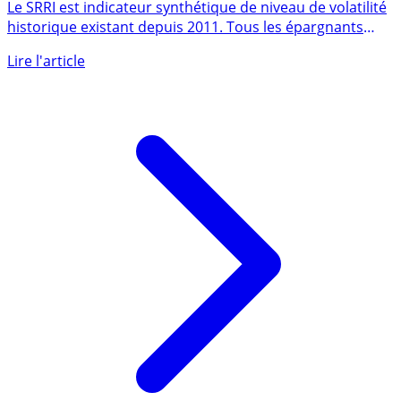
7, comment se calcule-t-il ? À quoi cela sert-il
vraiment ?
Le SRRI est indicateur synthétique de niveau de volatilité
historique existant depuis 2011. Tous les épargnants
et (...)
Lire l'article