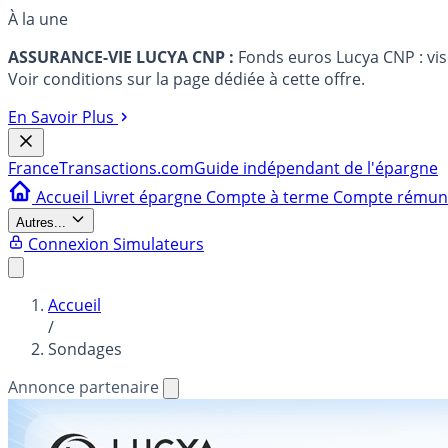
À la une
ASSURANCE-VIE LUCYA CNP :
Fonds euros Lucya CNP : vi
Voir conditions sur la page dédiée à cette offre.
En Savoir Plus
France
Transactions.com
Guide indépendant de l'épargne
Accueil
Livret épargne
Compte à terme
Compte rému
Autres...
Connexion
Simulateurs
Accueil
/
Sondages
Annonce partenaire