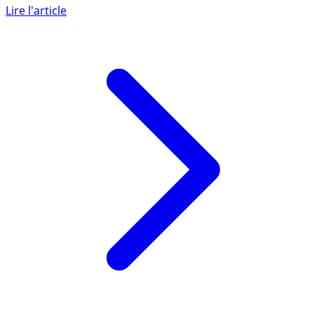
d’augmenter les frais de notaire de 0.5% sur les
transactions (...)
Lire l'article