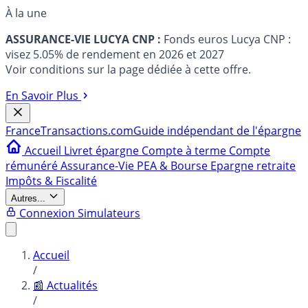
À la une
ASSURANCE-VIE LUCYA CNP :
Fonds euros Lucya CNP :
visez 5.05% de rendement en 2026 et 2027
Voir conditions sur la page dédiée à cette offre.
En Savoir Plus
France
Transactions.com
Guide indépendant de l'épargne
Accueil
Livret épargne
Compte à terme
Compte
rémunéré
Assurance-Vie
PEA & Bourse
Epargne retraite
Impôts & Fiscalité
Autres...
Connexion
Simulateurs
Accueil
/
📰 Actualités
/