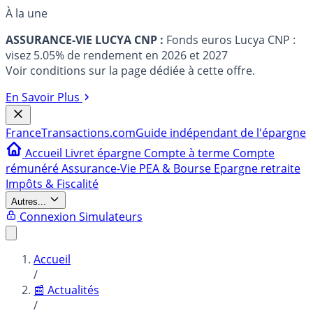
À la une
ASSURANCE-VIE LUCYA CNP :
Fonds euros Lucya CNP :
visez 5.05% de rendement en 2026 et 2027
Voir conditions sur la page dédiée à cette offre.
En Savoir Plus
France
Transactions.com
Guide indépendant de l'épargne
Accueil
Livret épargne
Compte à terme
Compte
rémunéré
Assurance-Vie
PEA & Bourse
Epargne retraite
Impôts & Fiscalité
Autres...
Connexion
Simulateurs
Accueil
/
📰 Actualités
/