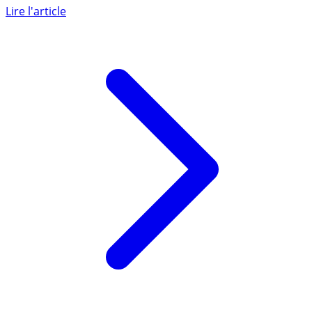
milliards d’euros notifiés par la DGFiP concernant des
fraudes (...)
Lire l'article