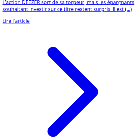
n’est-elle pas éligible à l’achat sur un PEA chez
Boursorama ?
L’action DEEZER sort de sa torpeur, mais les épargnants
souhaitant investir sur ce titre restent surpris. Il est (...)
Lire l'article