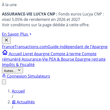
À la une
ASSURANCE-VIE LUCYA CNP :
Fonds euros Lucya CNP :
visez 5.05% de rendement en 2026 et 2027
Voir conditions sur la page dédiée à cette offre.
En Savoir Plus
France
Transactions.com
Guide indépendant de l'épargne
Accueil
Livret épargne
Compte à terme
Compte
rémunéré
Assurance-Vie
PEA & Bourse
Epargne retraite
Impôts & Fiscalité
Autres...
Connexion
Simulateurs
Accueil
/
📰 Actualités
/