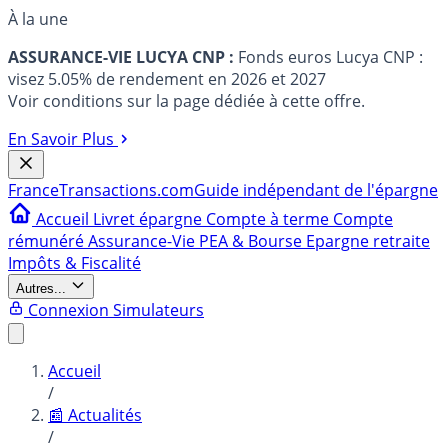
À la une
ASSURANCE-VIE LUCYA CNP :
Fonds euros Lucya CNP :
visez 5.05% de rendement en 2026 et 2027
Voir conditions sur la page dédiée à cette offre.
En Savoir Plus
France
Transactions.com
Guide indépendant de l'épargne
Accueil
Livret épargne
Compte à terme
Compte
rémunéré
Assurance-Vie
PEA & Bourse
Epargne retraite
Impôts & Fiscalité
Autres...
Connexion
Simulateurs
Accueil
/
📰 Actualités
/