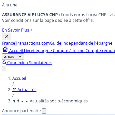
À la une
ASSURANCE-VIE LUCYA CNP :
Fonds euros Lucya CNP : vi
Voir conditions sur la page dédiée à cette offre.
En Savoir Plus
France
Transactions.com
Guide indépendant de l'épargne
Accueil
Livret épargne
Compte à terme
Compte rému
Autres...
Connexion
Simulateurs
Accueil
/
📰 Actualités
/
👨‍👩‍👧‍👧 Actualités socio-économiques
Annonce partenaire