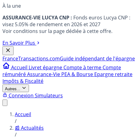
À la une
ASSURANCE-VIE LUCYA CNP :
Fonds euros Lucya CNP :
visez 5.05% de rendement en 2026 et 2027
Voir conditions sur la page dédiée à cette offre.
En Savoir Plus
France
Transactions.com
Guide indépendant de l'épargne
Accueil
Livret épargne
Compte à terme
Compte
rémunéré
Assurance-Vie
PEA & Bourse
Epargne retraite
Impôts & Fiscalité
Autres...
Connexion
Simulateurs
Accueil
/
📰 Actualités
/