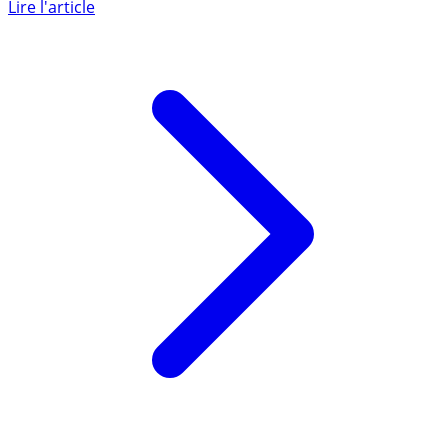
nouveau support EuroCroissance pour combiner
garantie totale du (...)
Lire l'article