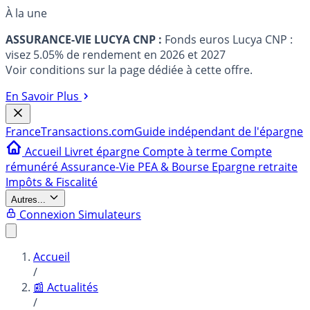
À la une
ASSURANCE-VIE LUCYA CNP :
Fonds euros Lucya CNP :
visez 5.05% de rendement en 2026 et 2027
Voir conditions sur la page dédiée à cette offre.
En Savoir Plus
France
Transactions.com
Guide indépendant de l'épargne
Accueil
Livret épargne
Compte à terme
Compte
rémunéré
Assurance-Vie
PEA & Bourse
Epargne retraite
Impôts & Fiscalité
Autres...
Connexion
Simulateurs
Accueil
/
📰 Actualités
/