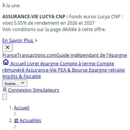
À la une
ASSURANCE-VIE LUCYA CNP :
Fonds euros Lucya CNP :
visez 5.05% de rendement en 2026 et 2027
Voir conditions sur la page dédiée à cette offre.
En Savoir Plus
France
Transactions.com
Guide indépendant de l'épargne
Accueil
Livret épargne
Compte à terme
Compte
rémunéré
Assurance-Vie
PEA & Bourse
Epargne retraite
Impôts & Fiscalité
Autres...
Connexion
Simulateurs
Accueil
/
📰 Actualités
/