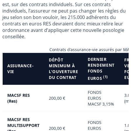
est, sur des contrats individuels. Sur ces contrats
individuels, l’assureur ne peut pas changer les règles du
jeu selon son bon vouloir, les 215.000 adhérents du
contrats en euros RES devraient donc mieux relire leur
ordonnance avant d’appliquer cette nouvelle posologie
conseillée.
Contrats d'assurance-vie assurés par MA
DERNIER
DÉPÔT
FR
RENDEMENT
ASSURANCE-
MINIMUM À
VE
FONDS
VIE
L'OUVERTURE
FO
DU CONTRAT
(1)
EU
EUROS
FONDS
MACSF RES
3.0
200,00 €
EUROS
(Res)
(m
MACSF 3,15%
MACSF RES
FONDS
MULTISUPPORT
1.0
200,00 €
EUROS