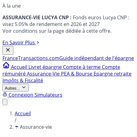
À la une
ASSURANCE-VIE LUCYA CNP :
Fonds euros Lucya CNP :
visez 5.05% de rendement en 2026 et 2027
Voir conditions sur la page dédiée à cette offre.
En Savoir Plus
France
Transactions.com
Guide indépendant de l'épargne
Accueil
Livret épargne
Compte à terme
Compte
rémunéré
Assurance-Vie
PEA & Bourse
Epargne retraite
Impôts & Fiscalité
Autres...
Connexion
Simulateurs
Accueil
/
☂️ Assurance-vie