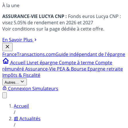
À la une
ASSURANCE-VIE LUCYA CNP :
Fonds euros Lucya CNP :
visez 5.05% de rendement en 2026 et 2027
Voir conditions sur la page dédiée à cette offre.
En Savoir Plus
France
Transactions.com
Guide indépendant de l'épargne
Accueil
Livret épargne
Compte à terme
Compte
rémunéré
Assurance-Vie
PEA & Bourse
Epargne retraite
Impôts & Fiscalité
Autres...
Connexion
Simulateurs
Accueil
/
📰 Actualités
/