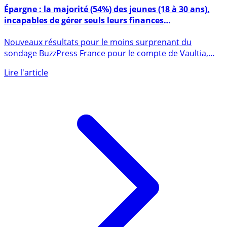
23 mars 2021
Épargne : la majorité (54%) des jeunes (18 à 30 ans),
incapables de gérer seuls leurs finances
personnelles ?
Nouveaux résultats pour le moins surprenant du
sondage BuzzPress France pour le compte de Vaultia,
néobanque à (...)
Lire l'article