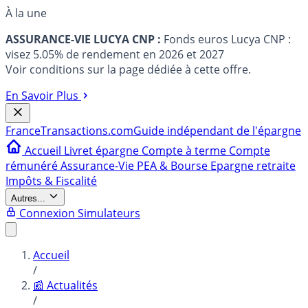
À la une
ASSURANCE-VIE LUCYA CNP :
Fonds euros Lucya CNP :
visez 5.05% de rendement en 2026 et 2027
Voir conditions sur la page dédiée à cette offre.
En Savoir Plus
France
Transactions.com
Guide indépendant de l'épargne
Accueil
Livret épargne
Compte à terme
Compte
rémunéré
Assurance-Vie
PEA & Bourse
Epargne retraite
Impôts & Fiscalité
Autres...
Connexion
Simulateurs
Accueil
/
📰 Actualités
/