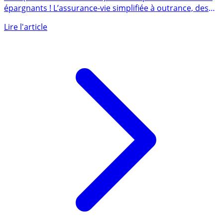
MPP (Mon Petit Placement) n’en finit plus de séduire les
épargnants ! L’assurance-vie simplifiée à outrance, des
frais (...)
Lire l'article