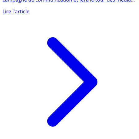
Le ministre de l’économie se lance dans une vaste
campagne de communication et fera le tour des médias
et des (...)
Lire l'article