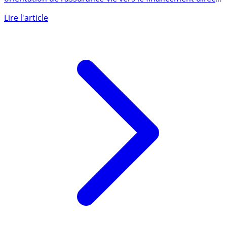
Décidément les propositions pour une plus forte
orientation de l’assurance-vie vers le financement direct
des (...)
Lire l'article