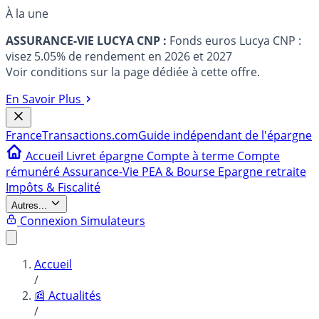
À la une
ASSURANCE-VIE LUCYA CNP :
Fonds euros Lucya CNP :
visez 5.05% de rendement en 2026 et 2027
Voir conditions sur la page dédiée à cette offre.
En Savoir Plus
France
Transactions.com
Guide indépendant de l'épargne
Accueil
Livret épargne
Compte à terme
Compte
rémunéré
Assurance-Vie
PEA & Bourse
Epargne retraite
Impôts & Fiscalité
Autres...
Connexion
Simulateurs
Accueil
/
📰 Actualités
/