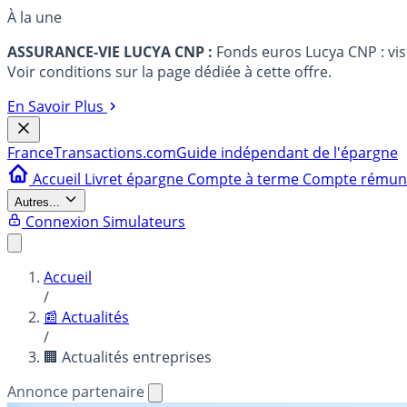
À la une
ASSURANCE-VIE LUCYA CNP :
Fonds euros Lucya CNP : vi
Voir conditions sur la page dédiée à cette offre.
En Savoir Plus
France
Transactions.com
Guide indépendant de l'épargne
Accueil
Livret épargne
Compte à terme
Compte rému
Autres...
Connexion
Simulateurs
Accueil
/
📰 Actualités
/
🏢 Actualités entreprises
Annonce partenaire