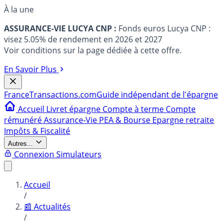
À la une
ASSURANCE-VIE LUCYA CNP :
Fonds euros Lucya CNP :
visez 5.05% de rendement en 2026 et 2027
Voir conditions sur la page dédiée à cette offre.
En Savoir Plus
France
Transactions.com
Guide indépendant de l'épargne
Accueil
Livret épargne
Compte à terme
Compte
rémunéré
Assurance-Vie
PEA & Bourse
Epargne retraite
Impôts & Fiscalité
Autres...
Connexion
Simulateurs
Accueil
/
📰 Actualités
/