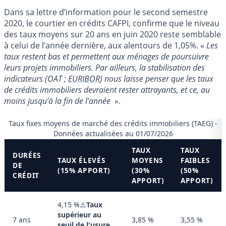
Dans sa lettre d’information pour le second semestre
2020, le courtier en crédits CAFPI, confirme que le niveau
des taux moyens sur 20 ans en juin 2020 reste semblable
à celui de l’année dernière, aux alentours de 1,05%. «
Les
taux restent bas et permettent aux ménages de poursuivre
leurs projets immobiliers. Par ailleurs, la stabilisation des
indicateurs (OAT ;
EURIBOR
) nous laisse penser que les taux
de crédits immobiliers devraient rester attrayants, et ce, au
moins jusqu’à la fin de l’année
».
Taux fixes moyens de marché des crédits immobiliers (TAEG) -
Données actualisées au 01/07/2026
TAUX
TAUX
DURÉES
TAUX ÉLEVÉS
MOYENS
FAIBLES
DE
(15% APPORT)
(30%
(50%
CRÉDIT
APPORT)
APPORT)
4,15 %⚠️
Taux
supérieur au
7 ans
3,85 %
3,55 %
seuil de l'usure