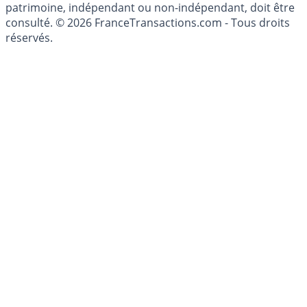
investissements financiers est réglementée. Afin d'être
conseillé personnellement, un conseiller en gestion de
patrimoine, indépendant ou non-indépendant, doit être
consulté. © 2026 FranceTransactions.com - Tous droits
réservés.