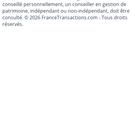
du Code Monétaire et Financier. L'activité de conseil en
investissements financiers est réglementée. Afin d'être
conseillé personnellement, un conseiller en gestion de
patrimoine, indépendant ou non-indépendant, doit être
consulté. © 2026 FranceTransactions.com - Tous droits
réservés.