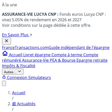
À la une
ASSURANCE-VIE LUCYA CNP :
Fonds euros Lucya CNP :
visez 5.05% de rendement en 2026 et 2027
Voir conditions sur la page dédiée à cette offre.
En Savoir Plus
France
Transactions.com
Guide indépendant de l'épargne
Accueil
Livret épargne
Compte à terme
Compte
rémunéré
Assurance-Vie
PEA & Bourse
Epargne retraite
Impôts & Fiscalité
Autres...
Connexion
Simulateurs
Accueil
/
📰 Actualités
/