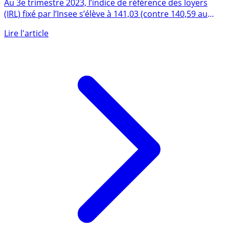
loyers plafonnée à +3.50% jusqu’en avril 2024
Au 3e trimestre 2023, l’indice de référence des loyers
(IRL) fixé par l’Insee s’élève à 141,03 (contre 140,59 au
2e (...)
Lire l'article