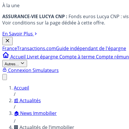
À la une
ASSURANCE-VIE LUCYA CNP :
Fonds euros Lucya CNP : vi
Voir conditions sur la page dédiée à cette offre.
En Savoir Plus
France
Transactions.com
Guide indépendant de l'épargne
Accueil
Livret épargne
Compte à terme
Compte rému
Autres...
Connexion
Simulateurs
Accueil
/
📰 Actualités
/
🏠 News Immobilier
/
🏢 Actualités de l’immobilier