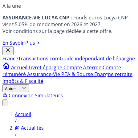
À la une
ASSURANCE-VIE LUCYA CNP :
Fonds euros Lucya CNP :
visez 5.05% de rendement en 2026 et 2027
Voir conditions sur la page dédiée à cette offre.
En Savoir Plus
France
Transactions.com
Guide indépendant de l'épargne
Accueil
Livret épargne
Compte à terme
Compte
rémunéré
Assurance-Vie
PEA & Bourse
Epargne retraite
Impôts & Fiscalité
Autres...
Connexion
Simulateurs
Accueil
/
📰 Actualités
/