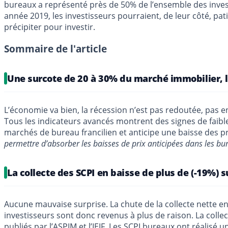
bureaux a représenté près de 50% de l’ensemble des invest
année 2019, les investisseurs pourraient, de leur côté, pa
précipiter pour investir.
Sommaire de l'article
Une surcote de 20 à 30% du marché immobilier, l
L’économie va bien, la récession n’est pas redoutée, pas e
Tous les indicateurs avancés montrent des signes de faibles
marchés de bureau francilien et anticipe une baisse des prix
permettre d’absorber les baisses de prix anticipées dans les bu
La collecte des SCPI en baisse de plus de (-19%) 
Aucune mauvaise surprise. La chute de la collecte nette en
investisseurs sont donc revenus à plus de raison. La colle
publiés par l’ASPIM et l’IEIF. Les SCPI bureaux ont réalisé u