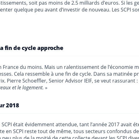
issements, soit pas moins de 2.5 milliards d’euros. Si les 
tienter quelque peu avant d’investir de nouveau. Les SCPI s
a fin de cycle approche
n France du moins. Mais un ralentissement de l’économie mon
ses. Cela ressemble à une fin de cycle. Dans sa matinée pros
. Pierre Schoeffler, Senior Advisor IEIF, se veut rassurant :
reaux et le logement.
»
sur 2018
 SCPI était évidemment attendue, tant l’année 2017 avait ét
cte en SCPI reste tout de même, tous secteurs confondus de p
n peu plus de la moitié de cette collecte devant les SCPI diver