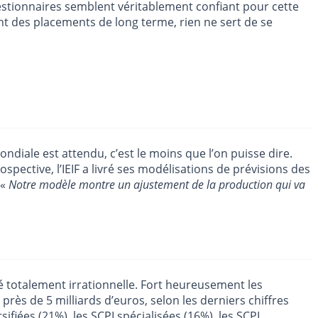
gestionnaires semblent véritablement confiant pour cette
ont des placements de long terme, rien ne sert de se
diale est attendu, c’est le moins que l’on puisse dire.
pective, l’IEIF a livré ses modélisations de prévisions des
 «
Notre modèle montre un ajustement de la production qui va
é totalement irrationnelle. Fort heureusement les
rès de 5 milliards d’euros, selon les derniers chiffres
sifiées (21%), les SCPI spécialisées (16%), les SCPI