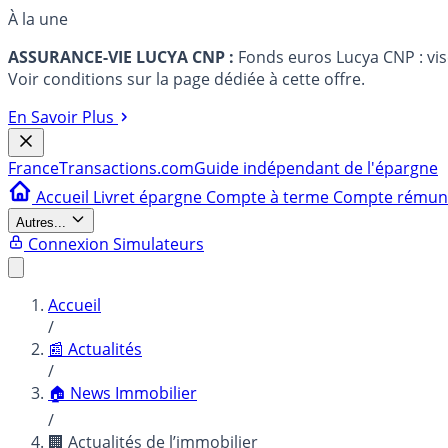
À la une
ASSURANCE-VIE LUCYA CNP :
Fonds euros Lucya CNP : vi
Voir conditions sur la page dédiée à cette offre.
En Savoir Plus
France
Transactions.com
Guide indépendant de l'épargne
Accueil
Livret épargne
Compte à terme
Compte rému
Autres...
Connexion
Simulateurs
Accueil
/
📰 Actualités
/
🏠 News Immobilier
/
🏢 Actualités de l’immobilier