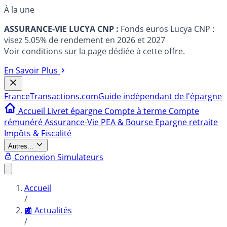
À la une
ASSURANCE-VIE LUCYA CNP :
Fonds euros Lucya CNP :
visez 5.05% de rendement en 2026 et 2027
Voir conditions sur la page dédiée à cette offre.
En Savoir Plus
France
Transactions.com
Guide indépendant de l'épargne
Accueil
Livret épargne
Compte à terme
Compte
rémunéré
Assurance-Vie
PEA & Bourse
Epargne retraite
Impôts & Fiscalité
Autres...
Connexion
Simulateurs
Accueil
/
📰 Actualités
/