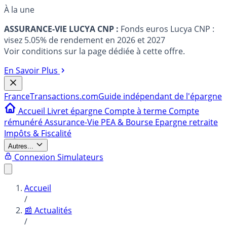
À la une
ASSURANCE-VIE LUCYA CNP :
Fonds euros Lucya CNP :
visez 5.05% de rendement en 2026 et 2027
Voir conditions sur la page dédiée à cette offre.
En Savoir Plus
France
Transactions.com
Guide indépendant de l'épargne
Accueil
Livret épargne
Compte à terme
Compte
rémunéré
Assurance-Vie
PEA & Bourse
Epargne retraite
Impôts & Fiscalité
Autres...
Connexion
Simulateurs
Accueil
/
📰 Actualités
/