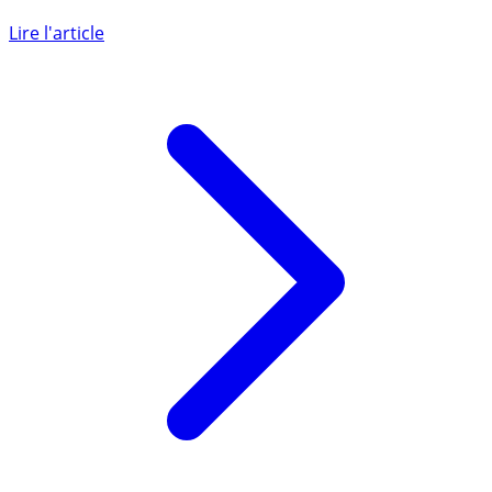
Sans doute un des plus importants scandales bancaires
de cette dernière décennie, les crédits immobiliers en
francs (...)
Lire l'article