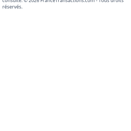
patrimoine, indépendant ou non-indépendant, doit être
consulté. © 2026 FranceTransactions.com - Tous droits
réservés.