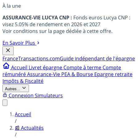
À la une
ASSURANCE-VIE LUCYA CNP :
Fonds euros Lucya CNP :
visez 5.05% de rendement en 2026 et 2027
Voir conditions sur la page dédiée à cette offre.
En Savoir Plus
France
Transactions.com
Guide indépendant de l'épargne
Accueil
Livret épargne
Compte à terme
Compte
rémunéré
Assurance-Vie
PEA & Bourse
Epargne retraite
Impôts & Fiscalité
Autres...
Connexion
Simulateurs
Accueil
/
📰 Actualités
/