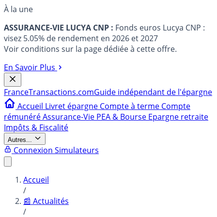
À la une
ASSURANCE-VIE LUCYA CNP :
Fonds euros Lucya CNP :
visez 5.05% de rendement en 2026 et 2027
Voir conditions sur la page dédiée à cette offre.
En Savoir Plus
France
Transactions.com
Guide indépendant de l'épargne
Accueil
Livret épargne
Compte à terme
Compte
rémunéré
Assurance-Vie
PEA & Bourse
Epargne retraite
Impôts & Fiscalité
Autres...
Connexion
Simulateurs
Accueil
/
📰 Actualités
/