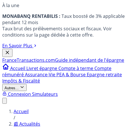
À la une
MONABANQ RENTABILIS :
Taux boosté de 3% applicable
pendant 12 mois
Taux brut des prélèvements sociaux et fiscaux. Voir
conditions sur la page dédiée à cette offre.
En Savoir Plus
France
Transactions.com
Guide indépendant de l'épargne
Accueil
Livret épargne
Compte à terme
Compte
rémunéré
Assurance-Vie
PEA & Bourse
Epargne retraite
Impôts & Fiscalité
Autres...
Connexion
Simulateurs
Accueil
/
📰 Actualités