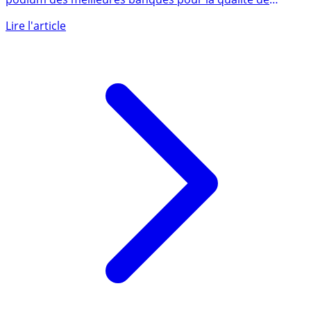
LCL et Monabanq se retrouvent, une nouvelle fois, sur le
podium des meilleures banques pour la qualité de
leur (...)
Lire l'article