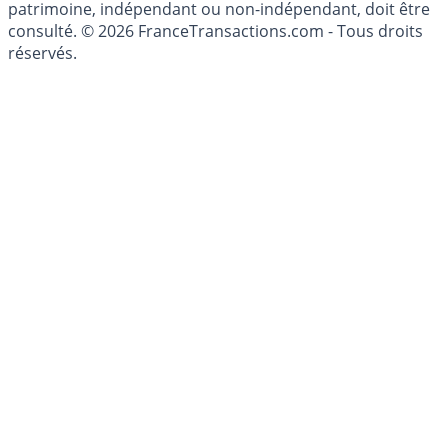
investissements financiers est réglementée. Afin d'être
conseillé personnellement, un conseiller en gestion de
patrimoine, indépendant ou non-indépendant, doit être
consulté. © 2026 FranceTransactions.com - Tous droits
réservés.