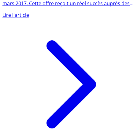
Le compte Business proposé par N26 a été lancé en
mars 2017. Cette offre reçoit un réel succès auprès des
freelances et (...)
Lire l'article