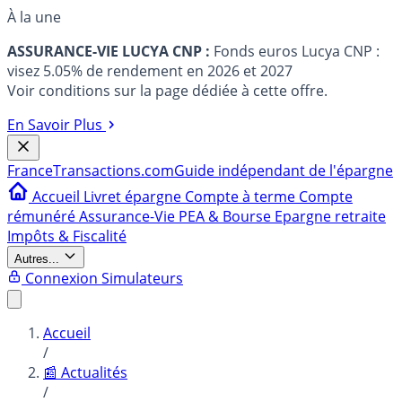
À la une
ASSURANCE-VIE LUCYA CNP :
Fonds euros Lucya CNP :
visez 5.05% de rendement en 2026 et 2027
Voir conditions sur la page dédiée à cette offre.
En Savoir Plus
France
Transactions.com
Guide indépendant de l'épargne
Accueil
Livret épargne
Compte à terme
Compte
rémunéré
Assurance-Vie
PEA & Bourse
Epargne retraite
Impôts & Fiscalité
Autres...
Connexion
Simulateurs
Accueil
/
📰 Actualités
/