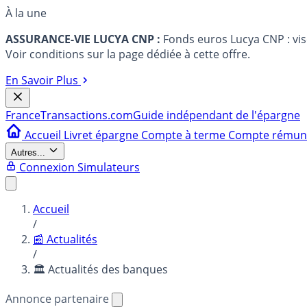
À la une
ASSURANCE-VIE LUCYA CNP :
Fonds euros Lucya CNP : vi
Voir conditions sur la page dédiée à cette offre.
En Savoir Plus
France
Transactions.com
Guide indépendant de l'épargne
Accueil
Livret épargne
Compte à terme
Compte rému
Autres...
Connexion
Simulateurs
Accueil
/
📰 Actualités
/
🏛️ Actualités des banques
Annonce partenaire