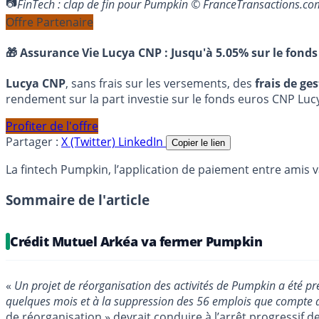
FinTech : clap de fin pour Pumpkin © FranceTransactions.co
Offre Partenaire
🎁 Assurance Vie Lucya CNP :
Jusqu'à 5.05% sur le fonds
Lucya CNP
, sans frais sur les versements, des
frais de ge
rendement sur la part investie sur le fonds euros CNP Luc
Profiter de l'offre
Partager :
X (Twitter)
LinkedIn
Copier le lien
La fintech Pumpkin, l’application de paiement entre amis va
Sommaire de l'article
Crédit Mutuel Arkéa va fermer Pumpkin
«
Un projet de réorganisation des activités de Pumpkin a été pr
quelques mois et à la suppression des 56 emplois que compte auj
de réorganisation » devrait conduire à l’arrêt progressif de