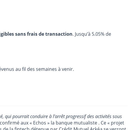
igibles sans frais de transaction
. Jusqu’à 5.05% de
évenus au fil des semaines à venir.
qui pourrait conduire à l’arrêt progressif des activités sous
 confirmé aux « Echos » la banque mutualiste . Ce « projet
iés de la fintech détenue par
Crédit Mutuel
Arkéa se verront