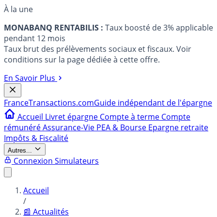
À la une
MONABANQ RENTABILIS :
Taux boosté de 3% applicable
pendant 12 mois
Taux brut des prélèvements sociaux et fiscaux. Voir
conditions sur la page dédiée à cette offre.
En Savoir Plus
France
Transactions.com
Guide indépendant de l'épargne
Accueil
Livret épargne
Compte à terme
Compte
rémunéré
Assurance-Vie
PEA & Bourse
Epargne retraite
Impôts & Fiscalité
Autres...
Connexion
Simulateurs
Accueil
/
📰 Actualités